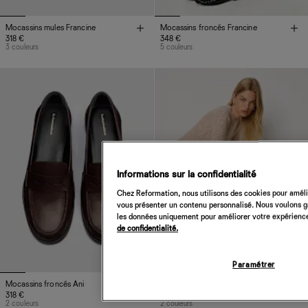
Mocassins mules Francine
Mocassins froncés Francine
318 €
348 €
3 couleurs
5 couleurs
Informations sur la confidentialité
Chez Reformation, nous utilisons des cookies pour amélio
vous présenter un contenu personnalisé. Nous voulons gar
les données uniquement pour améliorer votre expérience 
de confidentialité.
Paramétrer
Mocassins froncés Ani
Mocassins froncés Ani
318 €
318 €
2 couleurs
2 couleurs