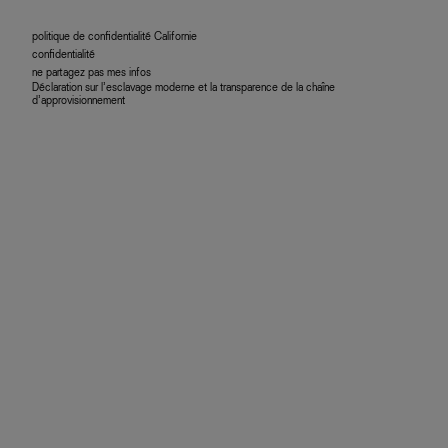
politique de confidentialité Californie
confidentialité
ne partagez pas mes infos
Déclaration sur l’esclavage moderne et la transparence de la chaîne
d’approvisionnement