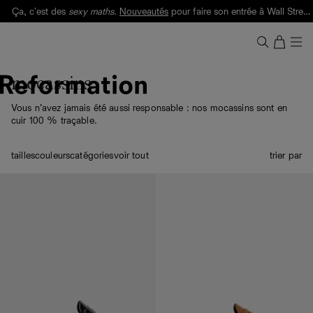
Ça, c'est des
sexy maths
.
Nouveautés
pour faire son entrée à Wall Street.
Notre Bilan Responsable 2025 est ici.
Lisez-le
.
mocassins
Vous n’avez jamais été aussi responsable : nos mocassins sont en
cuir 100 % traçable.
tailles
couleurs
catégories
voir tout
trier par