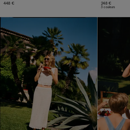
448 €
248 €
3 couleurs