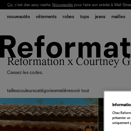
Livraison gratuite. Frais de douane et taxes inclus.
Ça, c'est des
sexy maths
.
Nouveautés
pour faire son entrée à Wall Stree
nouveautés
vêtements
robes
tops
jeans
mailles
Notre Bilan Responsable 2025 est ici.
Lisez-le
.
Reformation x Courtney 
Cassez les codes.
tailles
couleurs
catégories
matières
voir tout
Information
Chez Reforma
présenter un 
uniquement p