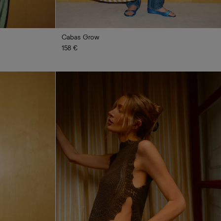
Cabas Grow
158 €