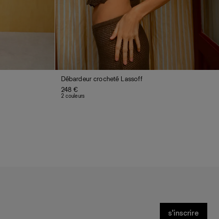
Débardeur crocheté Lassoff
248 €
2 couleurs
s’inscrire