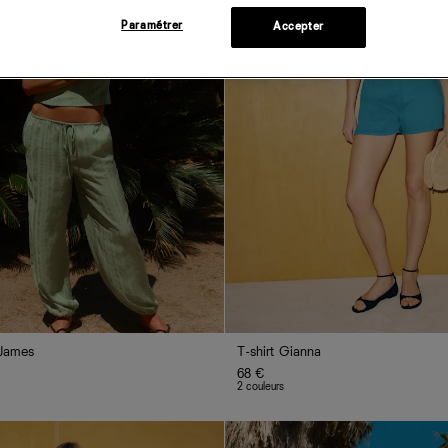
Paramétrer
Accepter
 James
T-shirt Gianna
68 €
2 couleurs