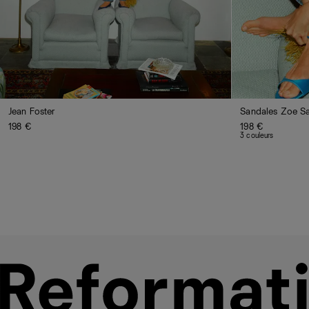
Jean Foster
Sandales Zoe S
198 €
198 €
3 couleurs