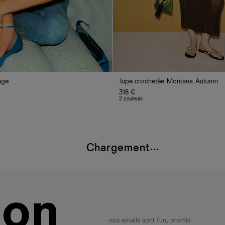
age
Jupe crochetée Montana Autumn
318 €
2 couleurs
Chargement