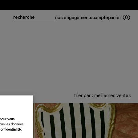
nos engagements
compte
panier (
0
)
trier par : meilleures ventes
 pour vous
sons les données
confidentialité.