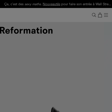
Ça, c'est des
sexy maths
.
Nouveautés
pour faire son entrée à Wall Street.
Notre Bilan Responsable 2025 est ici.
Lisez-le
.