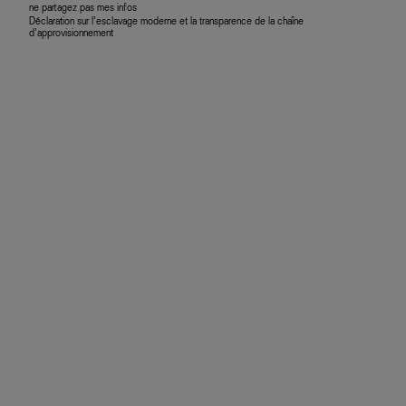
ne partagez pas mes infos
Déclaration sur l’esclavage moderne et la transparence de la chaîne
d’approvisionnement