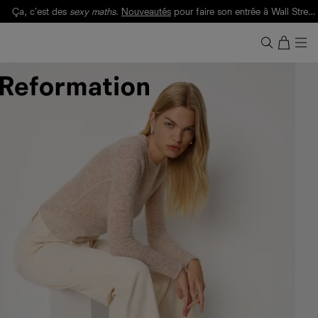
Ça, c'est des
sexy maths
.
Nouveautés
pour faire son entrée à Wall Street.
Notre Bilan Responsable 2025 est ici.
Lisez-le
.