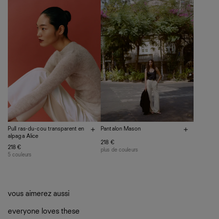
plutôt sur d’autres personnes
La circularité chez Ref
En savoir plus
sur le développement durable chez Ref
Pull ras-du-cou transparent en
Pantalon Mason
alpaga Alice
218 €
218 €
plus de couleurs
5 couleurs
vous aimerez aussi
everyone loves these