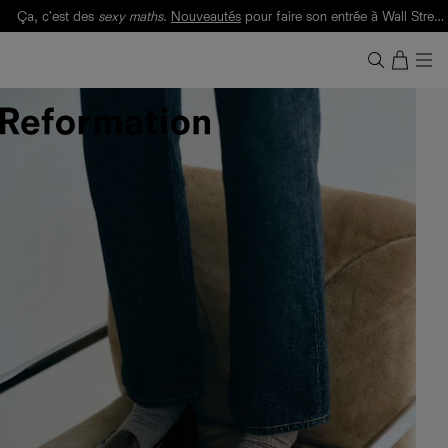
Ça, c'est des
sexy maths
.
Nouveautés
pour faire son entrée à Wall Street.
Notre Bilan Responsable 2025 est ici.
Lisez-le
.