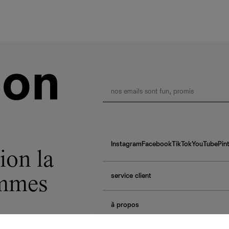
Instagram
Facebook
TikTok
YouTube
Pin
ion la
service client
ommes
f.a.q.
à propos
contactez-nous
guide des tailles
à propos de Ref