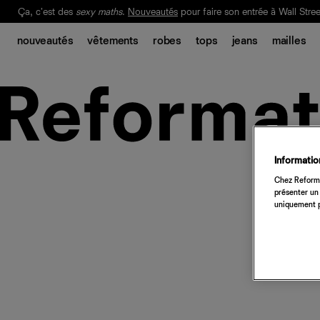
Ça, c'est des
sexy maths
.
Nouveautés
pour faire son entrée à Wall Stree
Notre Bilan Responsable 2025 est ici.
Lisez-le
.
nouveautés
vêtements
robes
tops
jeans
mailles
Information
Chez Reforma
présenter un 
uniquement p