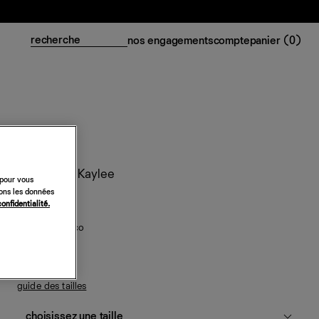
nos engagements
compte
panier (
0
)
Mocassins Kaylee
 pour vous
sons les données
348 €
confidentialité.
noir effet croco
guide des tailles
choisissez une taille