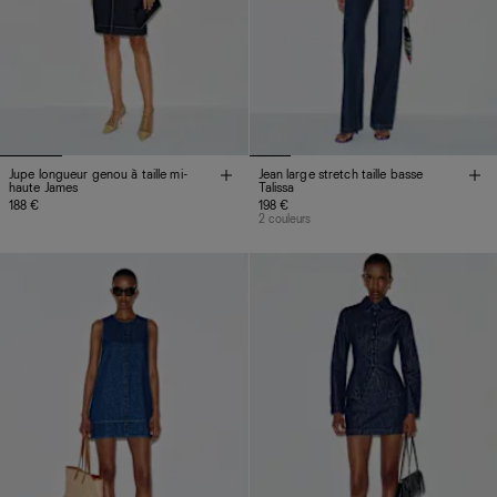
Jupe longueur genou à taille mi-
Jean large stretch taille basse
haute James
Talissa
188 €
198 €
2 couleurs