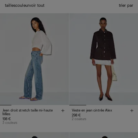
tailles
couleur
voir tout
trier par
Jean droit stretch taille mi-haute
Veste en jean cintrée Alex
Miles
298 €
198 €
2 couleurs
3 couleurs