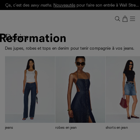
Ça, c'est des
sexy maths
.
Nouveautés
pour faire son entrée à Wall Street.
Notre Bilan Responsable 2025 est ici.
Lisez-le
.
Denim
Des jupes, robes et tops en denim pour tenir compagnie à vos jeans.
jeans
robes en jean
shorts en jean