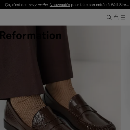
Livraison gratuite. Frais de douane et taxes inclus.
Ça, c'est des
sexy maths
.
Nouveautés
pour faire son entrée à Wall Street.
Notre Bilan Responsable 2025 est ici.
Lisez-le
.