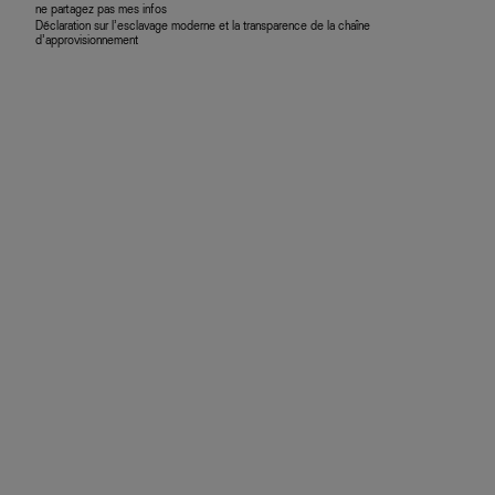
ne partagez pas mes infos
Déclaration sur l’esclavage moderne et la transparence de la chaîne
d’approvisionnement