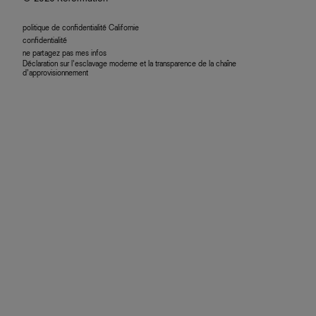
politique de confidentialité Californie
confidentialité
ne partagez pas mes infos
Déclaration sur l’esclavage moderne et la transparence de la chaîne
d’approvisionnement