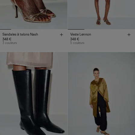
Sandales à talons Nash
Veste Lennon
348 €
348 €
3 couleurs
5 couleurs