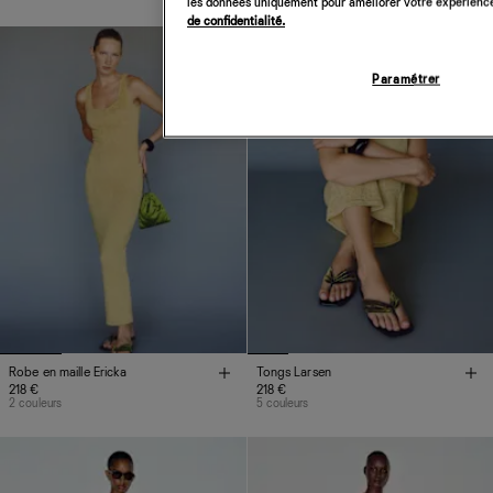
les données uniquement pour améliorer votre expérience 
de confidentialité.
Paramétrer
Robe en maille Ericka
Tongs Larsen
218 €
218 €
2 couleurs
5 couleurs