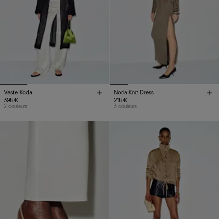
Veste Koda
Norla Knit Dress
398 €
218 €
2 couleurs
3 couleurs