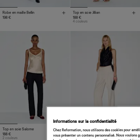
Robe en maille Bellin
Top en soie Jillian
198 €
188 €
4 couleurs
Informations sur la confidentialité
Top en soie Salome
Top en soie Jony
Chez Reformation, nous utilisons des cookies pour amélio
188 €
218 €
vous présenter un contenu personnalisé. Nous voulons gar
2 couleurs
3 couleurs