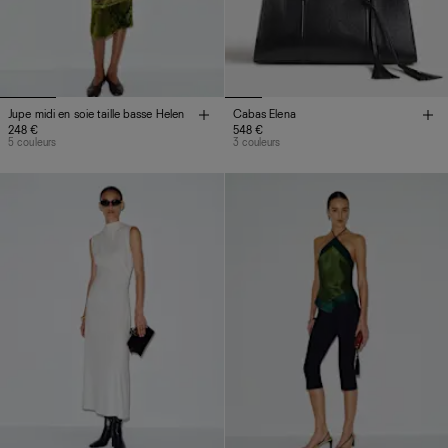
Jupe midi en soie taille basse Helen
Cabas Elena
248 €
548 €
5 couleurs
3 couleurs