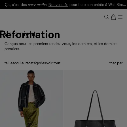
Livraison gratuite. Frais de douane et taxes inclus.
Ça, c'est des
sexy maths
.
Nouveautés
pour faire son entrée à Wall Street.
Notre Bilan Responsable 2025 est ici.
Lisez-le
.
date night
Conçus pour les premiers rendez-vous, les derniers, et les derniers
premiers.
tailles
couleurs
catégories
voir tout
trier par