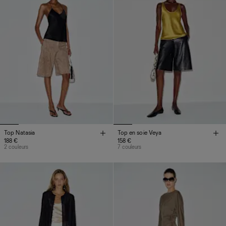
Top Natasia
Top en soie Veya
188 €
158 €
2 couleurs
7 couleurs