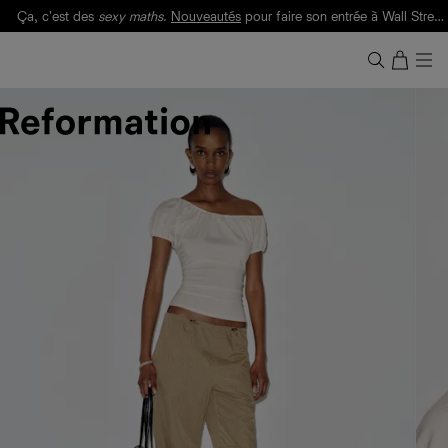
Ça, c'est des
sexy maths
.
Nouveautés
pour faire son entrée à Wall Street.
Notre Bilan Responsable 2025 est ici.
Lisez-le
.