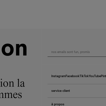
Instagram
Facebook
TikTok
YouTube
Pin
ion la
service client
ommes
f.a.q.
à propos