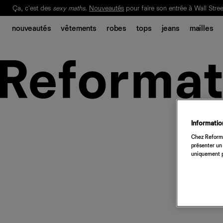
Ça, c'est des
sexy maths
.
Nouveautés
pour faire son entrée à Wall Stree
Notre Bilan Responsable 2025 est ici.
Lisez-le
.
nouveautés
vêtements
robes
tops
jeans
mailles
Information
Chez Reforma
présenter un 
uniquement p