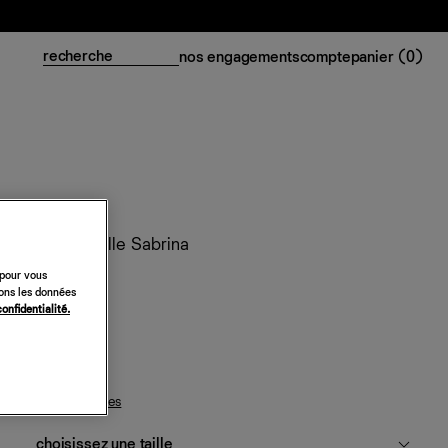
nos engagements
compte
panier (
0
)
Top en maille Sabrina
 pour vous
98 €
sons les données
confidentialité.
fior di latte
guide des tailles
choisissez une taille