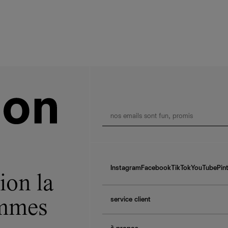
Instagram
Facebook
TikTok
YouTube
Pin
ion la
service client
ommes
f.a.q.