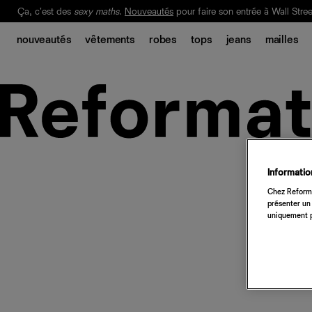
Ça, c'est des
sexy maths
.
Nouveautés
pour faire son entrée à Wall Stree
Notre Bilan Responsable 2025 est ici.
Lisez-le
.
nouveautés
vêtements
robes
tops
jeans
mailles
Information
Chez Reforma
présenter un 
uniquement p