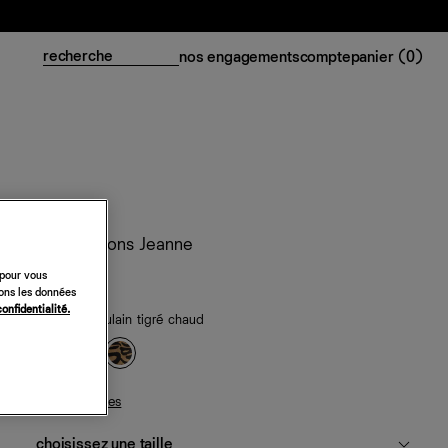
nos engagements
compte
panier (
0
)
Mules à talons Jeanne
 pour vous
348 €
sons les données
confidentialité.
cuir façon poulain tigré chaud
guide des tailles
choisissez une taille