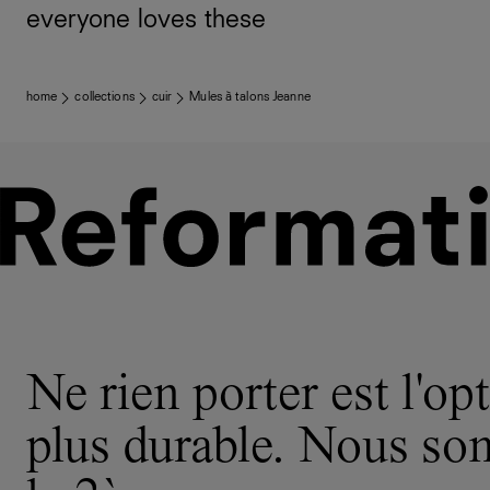
everyone loves these
home
collections
cuir
Mules à talons Jeanne
Ne rien porter est l'opt
plus durable. Nous s