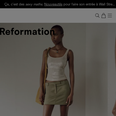
Ça, c'est des
sexy maths
.
Nouveautés
pour faire son entrée à Wall Street.
Notre Bilan Responsable 2025 est ici.
Lisez-le
.