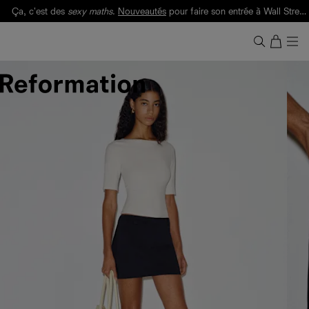
Ça, c'est des
sexy maths
.
Nouveautés
pour faire son entrée à Wall Street.
Notre Bilan Responsable 2025 est ici.
Lisez-le
.