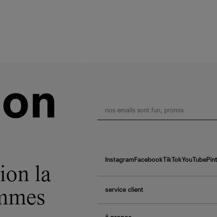
Instagram
Facebook
TikTok
YouTube
Pin
ion la
service client
ommes
f.a.q.