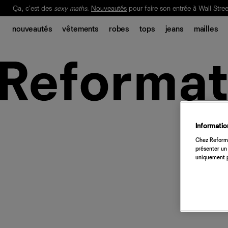
Ça, c'est des
sexy maths
.
Nouveautés
pour faire son entrée à Wall Stree
Notre Bilan Responsable 2025 est ici.
Lisez-le
.
nouveautés
vêtements
robes
tops
jeans
mailles
Information
Chez Reforma
présenter un 
uniquement p