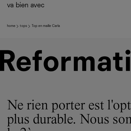
va bien avec
home
tops
Top en maille Carla
Ne rien porter est l'opt
plus durable. Nous s