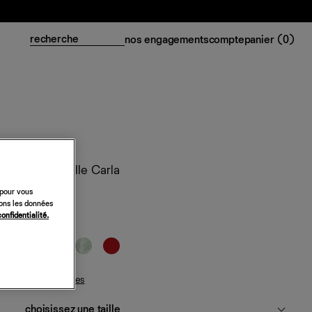
nos engagements
compte
panier (
0
)
Top en maille Carla
 pour vous
148 €
sons les données
confidentialité.
sand sequin
guide des tailles
choisissez une taille