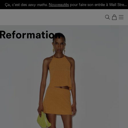
Ça, c'est des
sexy maths
.
Nouveautés
pour faire son entrée à Wall Street.
Notre Bilan Responsable 2025 est ici.
Lisez-le
.