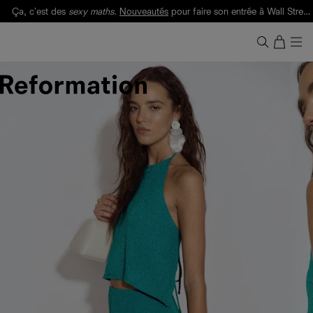
Ça, c'est des
sexy maths
.
Nouveautés
pour faire son entrée à Wall Street.
Notre Bilan Responsable 2025 est ici.
Lisez-le
.