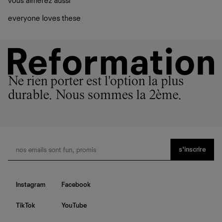
vous aimerez aussi
vos vêtements de ne pas finir dans les décharges, mais
plutôt sur d’autres personnes
everyone loves these
La circularité chez Ref
En savoir plus
sur le développement durable chez Ref
Ne rien porter est l'option la plus
durable. Nous sommes la 2ème.
s’inscrire
Instagram
Facebook
TikTok
YouTube