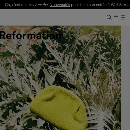
Ça, c'est des
sexy maths
.
Nouveautés
pour faire son entrée à Wall Street.
Notre Bilan Responsable 2025 est ici.
Lisez-le
.