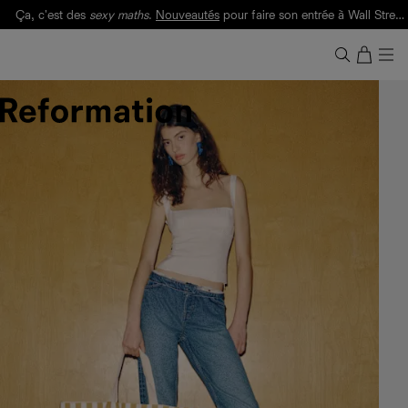
Livraison gratuite. Frais de douane et taxes inclus.
Ça, c'est des
sexy maths
.
Nouveautés
pour faire son entrée à Wall Street.
Notre Bilan Responsable 2025 est ici.
Lisez-le
.