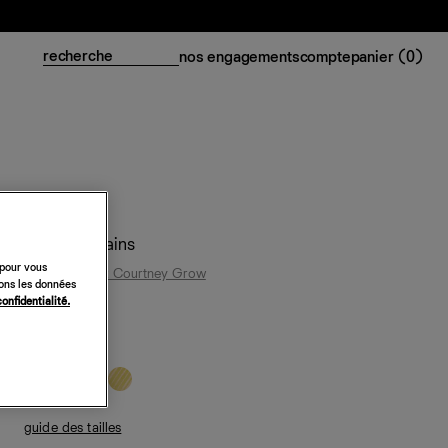
nos engagements
compte
panier (
0
)
Top Nori Rains
 pour vous
Reformation x Courtney Grow
sons les données
confidentialité.
188 €
blanc
guide des tailles