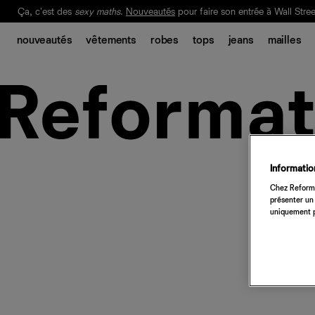
Ça, c'est des
sexy maths
.
Nouveautés
pour faire son entrée à Wall Stree
Notre Bilan Responsable 2025 est ici.
Lisez-le
.
nouveautés
vêtements
robes
tops
jeans
mailles
Information
Chez Reforma
présenter un 
uniquement p