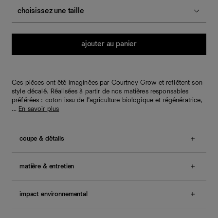
choisissez une taille
Quantité
ajouter au panier
Ces pièces ont été imaginées par Courtney Grow et reflètent son
style décalé. Réalisées à partir de nos matières responsables
préférées : coton issu de l’agriculture biologique et régénératrice,
…
En savoir plus
coupe & détails
Coupe entièrement ajustée.
Nos clientes nous
indiquent que ce modèle taille normalement.
matière & entretien
sans smocks.
Le mannequin porte une taille 34 et mesure 180.3cm,
Tissu provenant d'invendus composé de 52 % de
57.1cm taille, 86.4cm bassin, 77.5cm buste.
rayonne, 33 % de polyester et 15 % de nylon. Les
impact environnemental
Également disponible en
tailles 46 - 56
.
invendus sont des tissus anciens, des chutes ou des
surplus de commande. Lavage à froid et séchage à
Nos vêtements et accessoires sont conçus pour durer