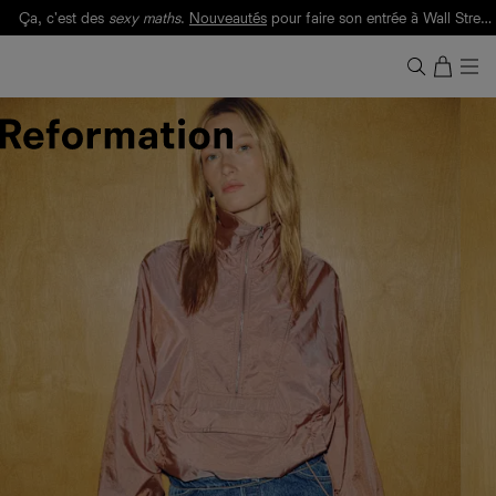
Ça, c'est des
sexy maths
.
Nouveautés
pour faire son entrée à Wall Street.
Notre Bilan Responsable 2025 est ici.
Lisez-le
.