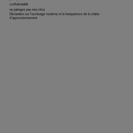
confidentialité
ne partagez pas mes infos
Déclaration sur l’esclavage moderne et la transparence de la chaîne
d’approvisionnement