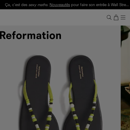
Ça, c'est des
sexy maths
.
Nouveautés
pour faire son entrée à Wall Street.
Notre Bilan Responsable 2025 est ici.
Lisez-le
.