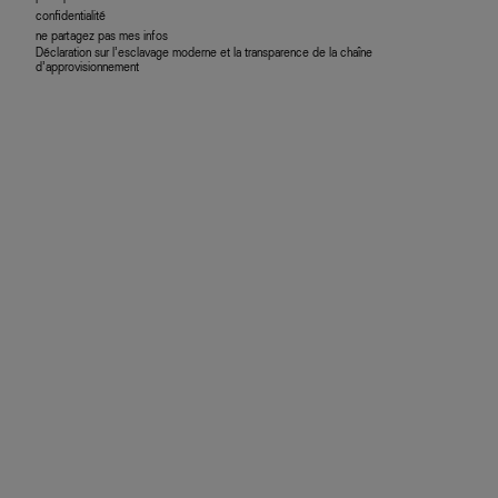
confidentialité
ne partagez pas mes infos
Déclaration sur l’esclavage moderne et la transparence de la chaîne
d’approvisionnement