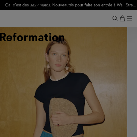
Ça, c'est des
sexy maths
.
Nouveautés
pour faire son entrée à Wall Street.
Notre Bilan Responsable 2025 est ici.
Lisez-le
.