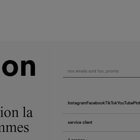
Instagram
Facebook
TikTok
YouTube
Pin
ion la
service client
ommes
f.a.q.