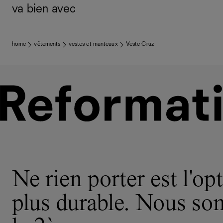
va bien avec
home
vêtements
vestes et manteaux
Veste Cruz
Ne rien porter est l'opt
plus durable. Nous s