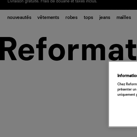
Livraison gratuite. Frais de douane et taxes inclus.
Ça, c'est des
sexy maths
.
Nouveautés
pour faire son entrée à Wall Stree
nouveautés
vêtements
robes
tops
jeans
mailles
Notre Bilan Responsable 2025 est ici.
Lisez-le
.
Information
Chez Reforma
présenter un 
uniquement p