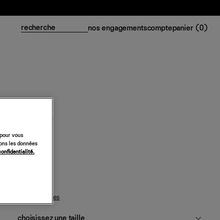
nos engagements
compte
panier (
0
)
Veste Cruz
 pour vous
298 €
sons les données
confidentialité.
vert sauge
guide des tailles
choisissez une taille