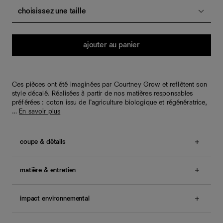
choisissez une taille
Quantité
ajouter au panier
Ces pièces ont été imaginées par Courtney Grow et reflètent son
style décalé. Réalisées à partir de nos matières responsables
préférées : coton issu de l’agriculture biologique et régénératrice,
…
En savoir plus
coupe & détails
Coupe décontractée ajustée à la taille.
This item runs
large. We recommend sizing down.
matière & entretien
Le mannequin porte une taille S et a une 63.5cm taille,
90.2cm bassin.
Tissu provenant d'invendus composé de 52 % de
Également disponible en
tailles 1X – 3X
.
rayonne, 33 % de polyester et 15 % de nylon. Les
impact environnemental
invendus sont des tissus anciens, des chutes ou des
Une question sur la taille ou la coupe ? Consultez notre
surplus de commande. Lavage à la main et séchage à
Nos vêtements et accessoires sont conçus pour durer