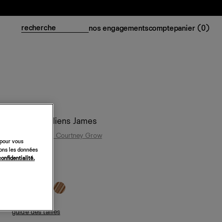
nos engagements
compte
panier (
0
)
Pantalon à liens James
Reformation x Courtney Grow
 pour vous
248 €
sons les données
confidentialité.
noir
guide des tailles