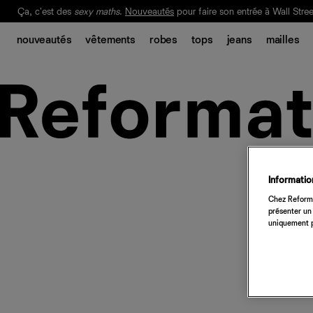
Ça, c'est des
sexy maths
.
Nouveautés
pour faire son entrée à Wall Stree
Notre Bilan Responsable 2025 est ici.
Lisez-le
.
nouveautés
vêtements
robes
tops
jeans
mailles
Information
Chez Reforma
présenter un 
uniquement p