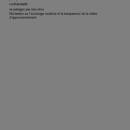
confidentialité
ne partagez pas mes infos
Déclaration sur l’esclavage moderne et la transparence de la chaîne
d’approvisionnement