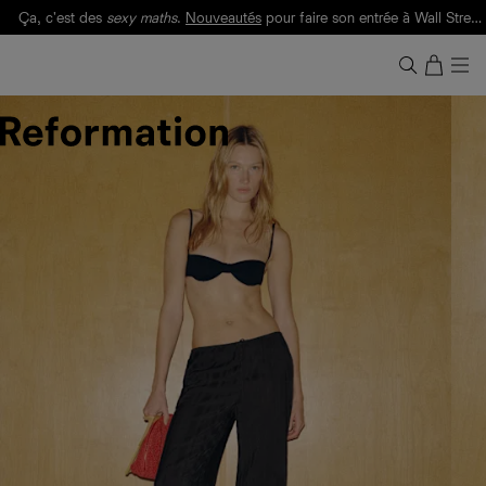
Ça, c'est des
sexy maths
.
Nouveautés
pour faire son entrée à Wall Street.
Notre Bilan Responsable 2025 est ici.
Lisez-le
.