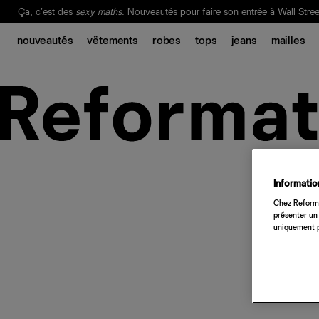
Ça, c'est des
sexy maths
.
Nouveautés
pour faire son entrée à Wall Stree
Notre Bilan Responsable 2025 est ici.
Lisez-le
.
nouveautés
vêtements
robes
tops
jeans
mailles
Information
Chez Reforma
présenter un 
uniquement p