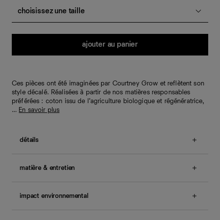
choisissez une taille
Quantité
ajouter au panier
Ces pièces ont été imaginées par Courtney Grow et reflètent son
style décalé. Réalisées à partir de nos matières responsables
préférées : coton issu de l’agriculture biologique et régénératrice,
…
En savoir plus
détails
Talon : 5 mm.
matière & entretien
Une question sur la taille ou la coupe ? Consultez notre
guide des tailles
.
Daim de chevreau, poils délicats de qualité supérieure.
Dégraissage.
impact environnemental
Ce cuir de chevreau est issu de tanneries certifiées or
et argent auditées par le Leather Working Group.
En savoir plus sur RefScale