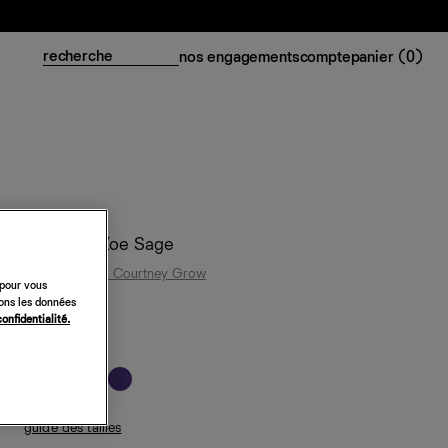
nos engagements
compte
panier (
0
)
Sandales Zoe Sage
Reformation x Courtney Grow
 pour vous
198 €
sons les données
confidentialité.
daim noir
guide des tailles