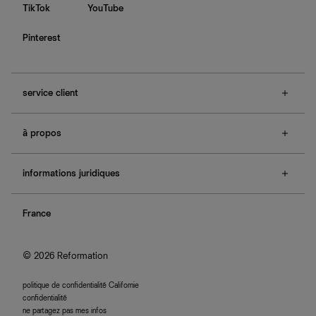
TikTok
YouTube
Pinterest
service client
f.a.q.
à propos
contactez-nous
guide des tailles
à propos de Ref
e-cartes cadeaux
informations juridiques
boutiques
retours et échanges
investisseurs
confidentialité
rechercher une commande
nous rejoindre
France
plan du site
se connecter
programme d'affiliation
accessibilité
© 2026 Reformation
politique de confidentialité Californie
confidentialité
ne partagez pas mes infos