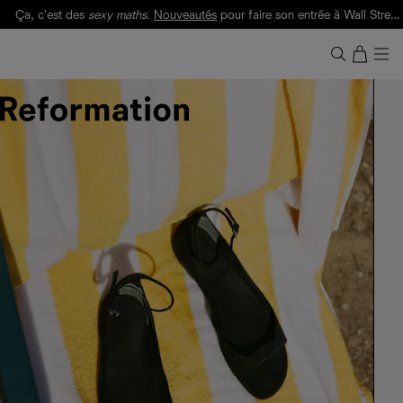
Livraison gratuite. Frais de douane et taxes inclus.
Ça, c'est des
sexy maths
.
Nouveautés
pour faire son entrée à Wall Street.
Notre Bilan Responsable 2025 est ici.
Lisez-le
.