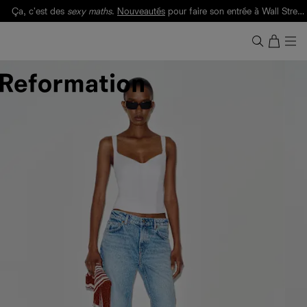
Ça, c'est des
sexy maths
.
Nouveautés
pour faire son entrée à Wall Street.
Notre Bilan Responsable 2025 est ici.
Lisez-le
.