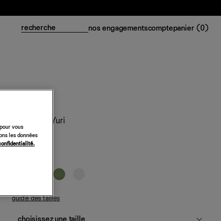
nos engagements
compte
panier (
0
)
Top en lin Yuri
 pour vous
sons les données
148 €
confidentialité.
brun
guide des tailles
choisissez une taille