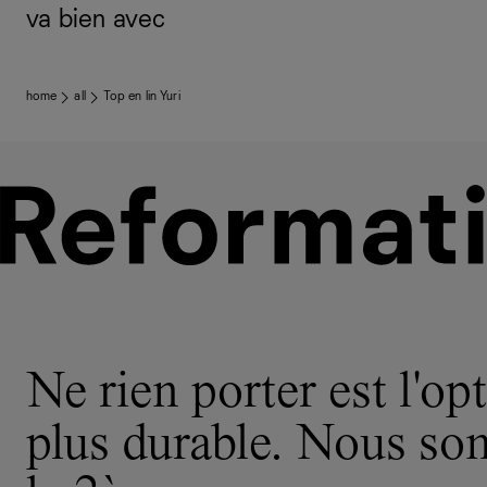
va bien avec
home
all
Top en lin Yuri
Ne rien porter est l'opt
plus durable. Nous s