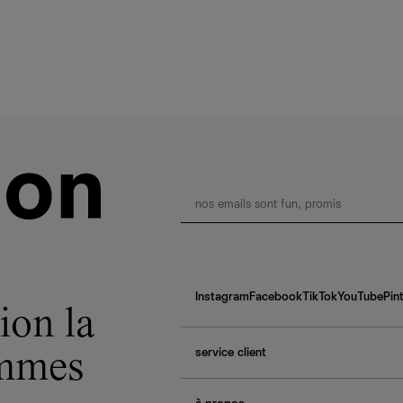
Instagram
Facebook
TikTok
YouTube
Pin
ion la
service client
ommes
f.a.q.