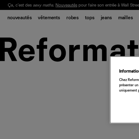
Ça, c'est des
sexy maths
.
Nouveautés
pour faire son entrée à Wall Stree
Notre Bilan Responsable 2025 est ici.
Lisez-le
.
nouveautés
vêtements
robes
tops
jeans
mailles
Information
Chez Reforma
présenter un 
uniquement p