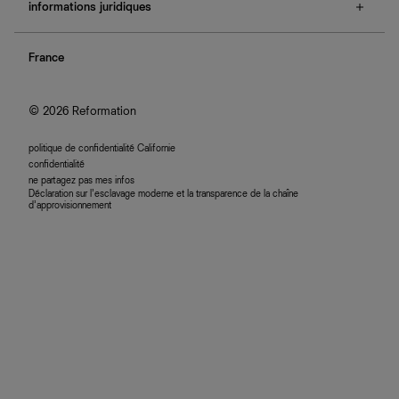
e-cartes cadeaux
informations juridiques
boutiques
retours et échanges
investisseurs
confidentialité
rechercher une commande
nous rejoindre
France
plan du site
se connecter
programme d'affiliation
accessibilité
© 2026 Reformation
politique de confidentialité Californie
confidentialité
ne partagez pas mes infos
Déclaration sur l’esclavage moderne et la transparence de la chaîne
d’approvisionnement