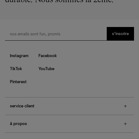
durable. Nous sommes la 2ème.
s’inscrire
Instagram
Facebook
TikTok
YouTube
Pinterest
service client
f.a.q.
à propos
contactez-nous
guide des tailles
à propos de Ref