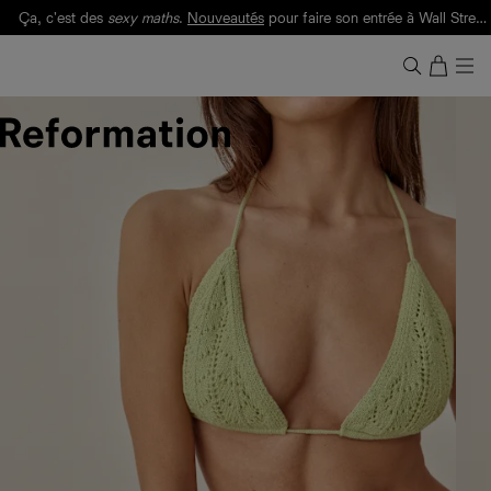
Ça, c'est des
sexy maths
.
Nouveautés
pour faire son entrée à Wall Street.
Notre Bilan Responsable 2025 est ici.
Lisez-le
.