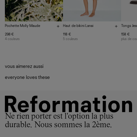
Tongs Jes
Pochette Molly Maude
Haut de bikini Lanai
158 €
298 €
118 €
plus de co
4 couleurs
5 couleurs
vous aimerez aussi
everyone loves these
Ne rien porter est l'option la plus
durable. Nous sommes la 2ème.