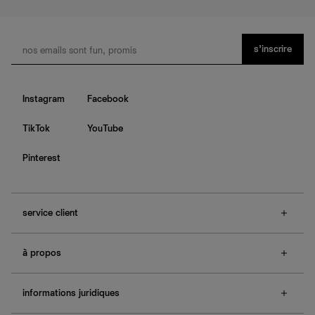
s’inscrire
Instagram
Facebook
TikTok
YouTube
Pinterest
service client
f.a.q.
à propos
contactez-nous
guide des tailles
à propos de Ref
e-cartes cadeaux
informations juridiques
boutiques
retours et échanges