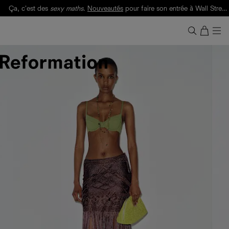
Ça, c'est des
sexy maths
.
Nouveautés
pour faire son entrée à Wall Street.
Notre Bilan Responsable 2025 est ici.
Lisez-le
.