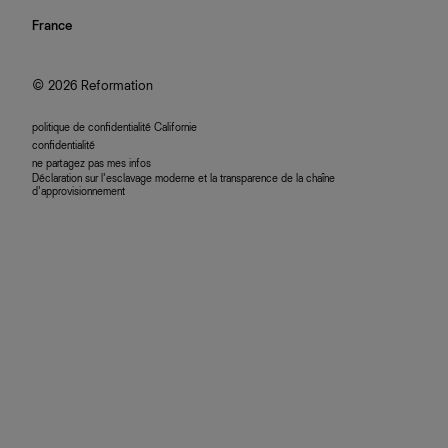
investisseurs
confidentialité
rechercher une commande
nous rejoindre
France
plan du site
se connecter
programme d'affiliation
accessibilité
© 2026 Reformation
politique de confidentialité Californie
confidentialité
ne partagez pas mes infos
Déclaration sur l’esclavage moderne et la transparence de la chaîne
d’approvisionnement