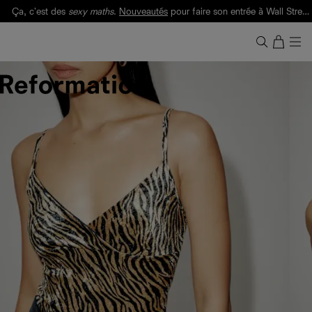
Ça, c'est des
sexy maths
.
Nouveautés
pour faire son entrée à Wall Street.
Notre Bilan Responsable 2025 est ici.
Lisez-le
.