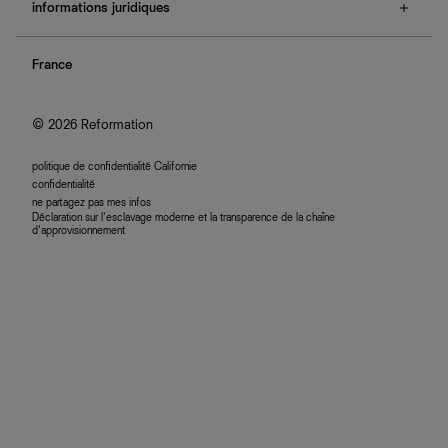
e-cartes cadeaux
informations juridiques
boutiques
retours et échanges
investisseurs
confidentialité
rechercher une commande
nous rejoindre
France
plan du site
se connecter
programme d'affiliation
accessibilité
© 2026 Reformation
politique de confidentialité Californie
confidentialité
ne partagez pas mes infos
Déclaration sur l’esclavage moderne et la transparence de la chaîne
d’approvisionnement