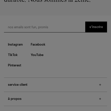
durable. Nous sommes la 2ème.
s’inscrire
Instagram
Facebook
TikTok
YouTube
Pinterest
service client
f.a.q.
à propos
contactez-nous
guide des tailles
à propos de Ref