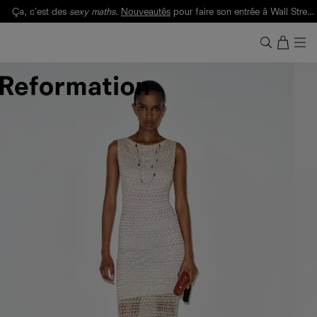
Ça, c'est des
sexy maths
.
Nouveautés
pour faire son entrée à Wall Street.
Notre Bilan Responsable 2025 est ici.
Lisez-le
.