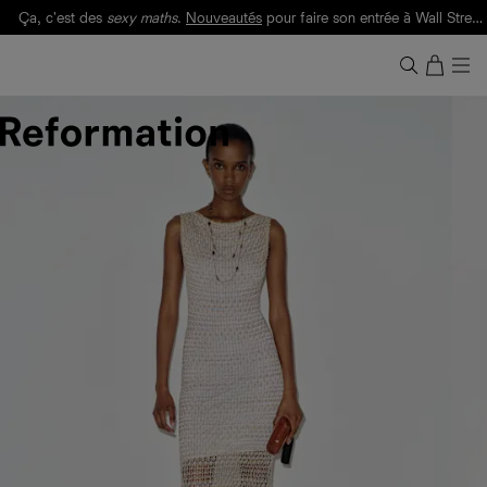
Ça, c'est des
sexy maths
.
Nouveautés
pour faire son entrée à Wall Street.
Notre Bilan Responsable 2025 est ici.
Lisez-le
.