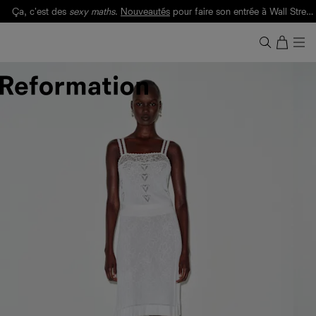
Ça, c'est des
sexy maths
.
Nouveautés
pour faire son entrée à Wall Street.
Notre Bilan Responsable 2025 est ici.
Lisez-le
.