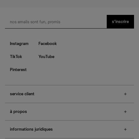
s’inscrire
Instagram
Facebook
TikTok
YouTube
Pinterest
service client
f.a.q.
à propos
contactez-nous
guide des tailles
à propos de Ref
e-cartes cadeaux
informations juridiques
boutiques
retours et échanges
investisseurs