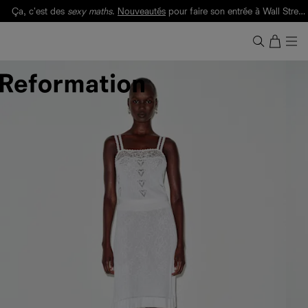
Ça, c'est des
sexy maths
.
Nouveautés
pour faire son entrée à Wall Street.
Notre Bilan Responsable 2025 est ici.
Lisez-le
.