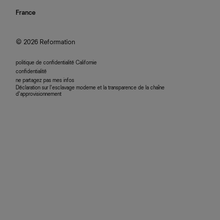
confidentialité
rechercher une commande
nous rejoindre
France
plan du site
se connecter
programme d'affiliation
accessibilité
© 2026 Reformation
politique de confidentialité Californie
confidentialité
ne partagez pas mes infos
Déclaration sur l’esclavage moderne et la transparence de la chaîne
d’approvisionnement