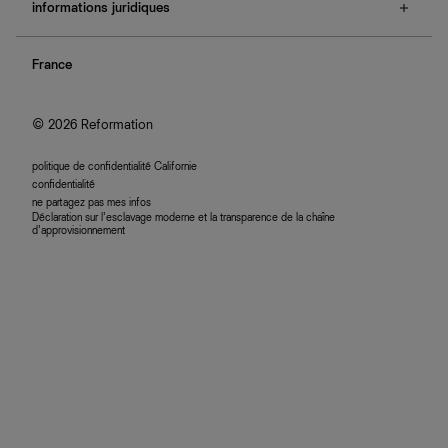
e-cartes cadeaux
informations juridiques
boutiques
retours et échanges
investisseurs
confidentialité
rechercher une commande
nous rejoindre
France
plan du site
se connecter
programme d'affiliation
accessibilité
© 2026 Reformation
politique de confidentialité Californie
confidentialité
ne partagez pas mes infos
Déclaration sur l’esclavage moderne et la transparence de la chaîne
d’approvisionnement