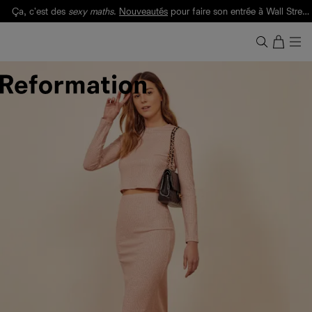
Ça, c'est des
sexy maths
.
Nouveautés
pour faire son entrée à Wall Street.
Notre Bilan Responsable 2025 est ici.
Lisez-le
.