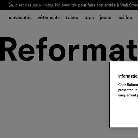
Ça, c'est des
sexy maths
.
Nouveautés
pour faire son entrée à Wall Stree
Notre Bilan Responsable 2025 est ici.
Lisez-le
.
nouveautés
vêtements
robes
tops
jeans
mailles
Information
Chez Reforma
présenter un 
uniquement p