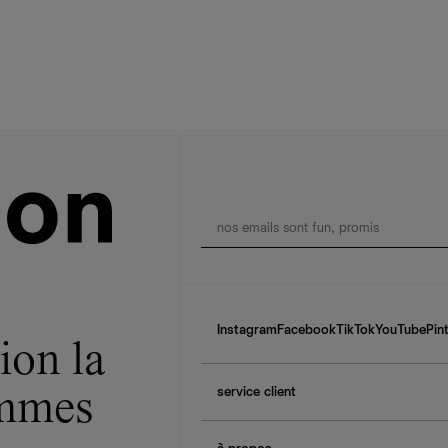
Instagram
Facebook
TikTok
YouTube
Pin
ion la
service client
ommes
f.a.q.