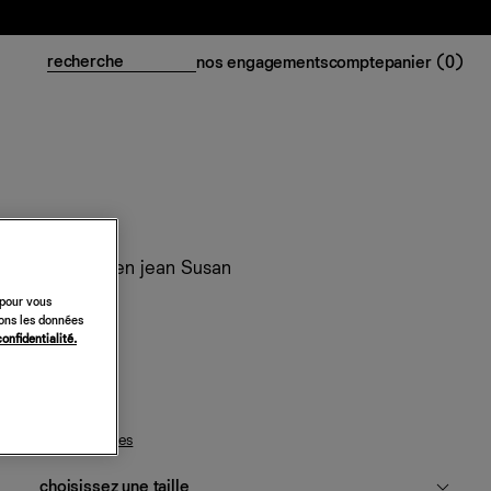
nos engagements
compte
panier (
0
)
Ensemble en jean Susan
 pour vous
298 €
sons les données
confidentialité.
salinas
guide des tailles
choisissez une taille