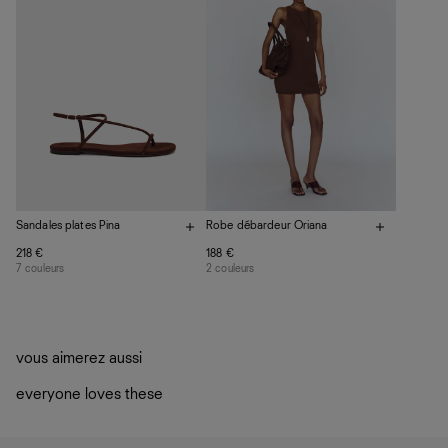
La circularité chez Ref
En savoir plus
sur le développement durable chez Ref
Sandales plates Pina
Robe débardeur Oriana
218 €
188 €
7 couleurs
2 couleurs
vous aimerez aussi
everyone loves these