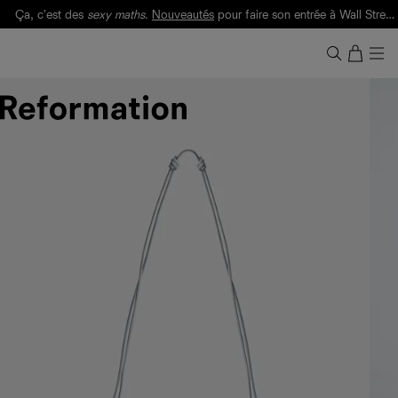
Ça, c'est des
sexy maths
.
Nouveautés
pour faire son entrée à Wall Street.
Notre Bilan Responsable 2025 est ici.
Lisez-le
.