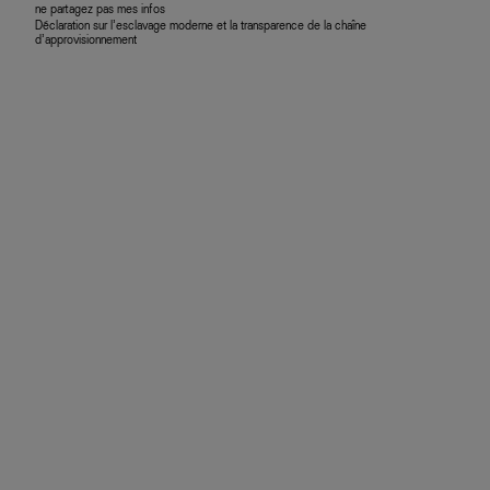
ne partagez pas mes infos
Déclaration sur l’esclavage moderne et la transparence de la chaîne
d’approvisionnement