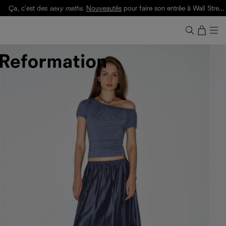
Ça, c'est des
sexy maths
.
Nouveautés
pour faire son entrée à Wall Street.
Notre Bilan Responsable 2025 est ici.
Lisez-le
.