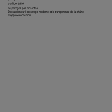
confidentialité
ne partagez pas mes infos
Déclaration sur l’esclavage moderne et la transparence de la chaîne
d’approvisionnement