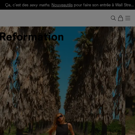
Ça, c'est des
sexy maths
.
Nouveautés
pour faire son entrée à Wall Street.
Notre Bilan Responsable 2025 est ici.
Lisez-le
.