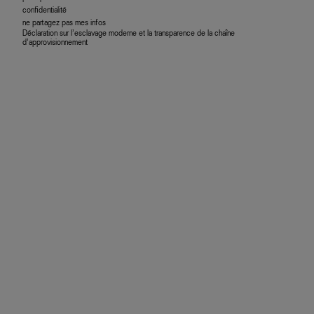
confidentialité
ne partagez pas mes infos
Déclaration sur l’esclavage moderne et la transparence de la chaîne
d’approvisionnement