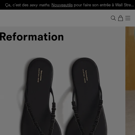
Ça, c'est des
sexy maths
.
Nouveautés
pour faire son entrée à Wall Street.
Notre Bilan Responsable 2025 est ici.
Lisez-le
.