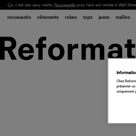
Ça, c'est des
sexy maths
.
Nouveautés
pour faire son entrée à Wall Stree
Notre Bilan Responsable 2025 est ici.
Lisez-le
.
nouveautés
vêtements
robes
tops
jeans
mailles
Information
Chez Reforma
présenter un 
uniquement p