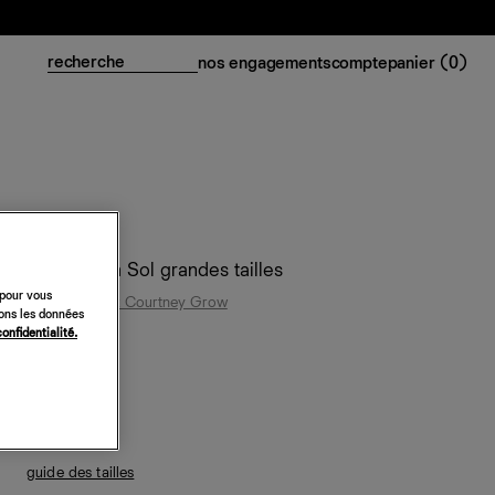
nos engagements
compte
panier (
0
)
Robe en lin Sol grandes tailles
 pour vous
Reformation x Courtney Grow
sons les données
confidentialité.
318 €
noir
guide des tailles