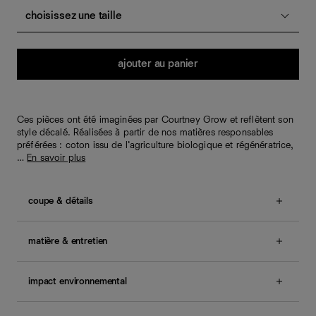
choisissez une taille
Quantité
ajouter au panier
Ces pièces ont été imaginées par Courtney Grow et reflètent son
style décalé. Réalisées à partir de nos matières responsables
préférées : coton issu de l’agriculture biologique et régénératrice,
…
En savoir plus
coupe & détails
Coupe ajustée avec une jupe colonne.
sans smocks, encolure bateau.
matière & entretien
Le mannequin porte une taille 46 et mesure 172.7cm,
83.8cm taille, 127cm bassin, 106.7cm buste.
Toile unie, 100 % lin. Lavage à froid et séchage à plat.
Également disponible en
tailles 34 - 44
.
Le lin est fabriqué à partir de la plante du même nom.
impact environnemental
Nous aimons le lin parce qu’il est renouvelable, pousse
Une question sur la taille ou la coupe ? Consultez notre
rapidement et a une empreinte eau beaucoup plus
Nos vêtements et accessoires sont conçus pour durer