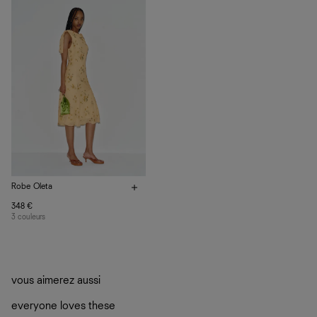
vos vêtements de ne pas finir dans les décharges, mais
plutôt sur d’autres personnes
La circularité chez Ref
En savoir plus
sur le développement durable chez Ref
Robe Oleta
348 €
3 couleurs
vous aimerez aussi
everyone loves these