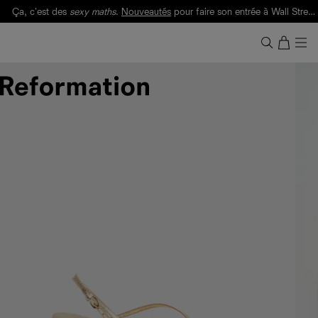
Ça, c'est des
sexy maths
.
Nouveautés
pour faire son entrée à Wall Street.
Notre Bilan Responsable 2025 est ici.
Lisez-le
.