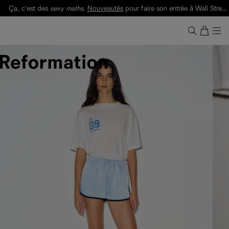
Ça, c'est des
sexy maths
.
Nouveautés
pour faire son entrée à Wall Street.
Notre Bilan Responsable 2025 est ici.
Lisez-le
.