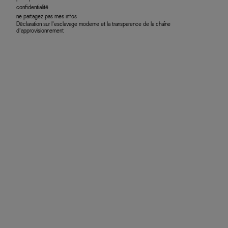
confidentialité
ne partagez pas mes infos
Déclaration sur l’esclavage moderne et la transparence de la chaîne
d’approvisionnement