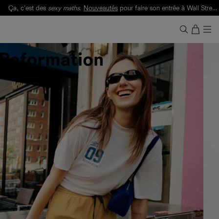
Ça, c'est des
sexy maths
.
Nouveautés
pour faire son entrée à Wall Street.
Notre Bilan Responsable 2025 est ici.
Lisez-le
.