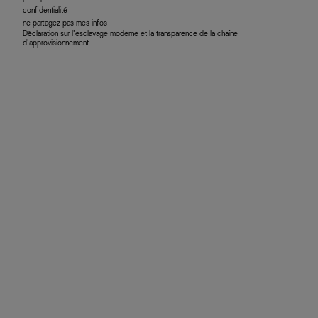
confidentialité
ne partagez pas mes infos
Déclaration sur l’esclavage moderne et la transparence de la chaîne
d’approvisionnement