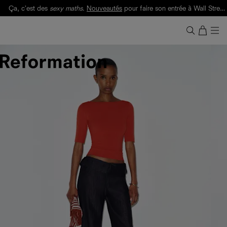
Ça, c'est des
sexy maths
.
Nouveautés
pour faire son entrée à Wall Street.
Notre Bilan Responsable 2025 est ici.
Lisez-le
.