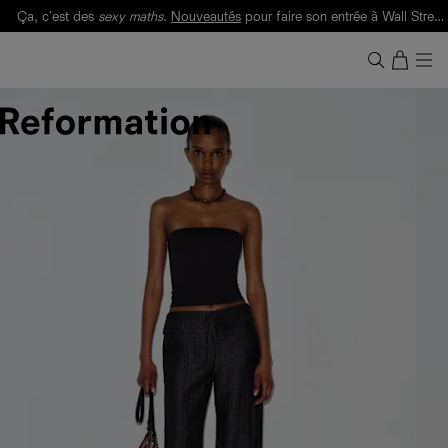
Ça, c'est des
sexy maths
.
Nouveautés
pour faire son entrée à Wall Street.
Notre Bilan Responsable 2025 est ici.
Lisez-le
.