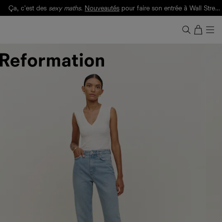
Ça, c'est des
sexy maths
.
Nouveautés
pour faire son entrée à Wall Street.
Notre Bilan Responsable 2025 est ici.
Lisez-le
.