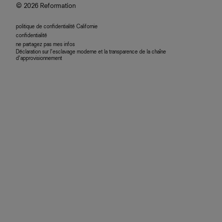
© 2026 Reformation
politique de confidentialité Californie
confidentialité
ne partagez pas mes infos
Déclaration sur l’esclavage moderne et la transparence de la chaîne
d’approvisionnement